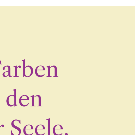
Farben
n den
 Seele.