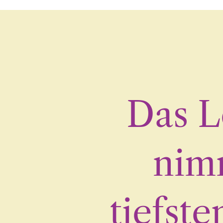
Das L
nimm
tiefst