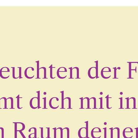
euchten der 
t dich mit i
en Raum deiner