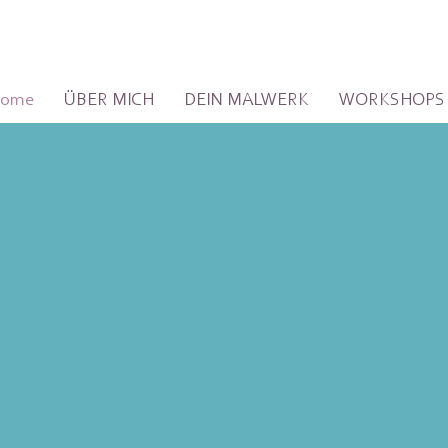
ome
ÜBER MICH
DEIN MALWERK
WORKSHOPS
zigartig
viduell
.