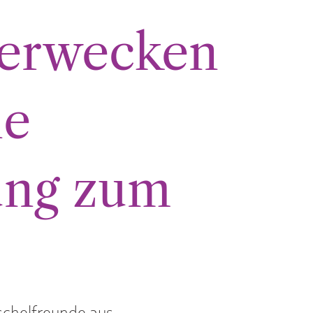
erwecken
ne
ung zum