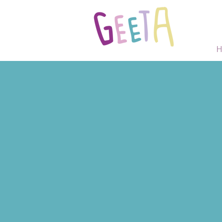
H
Bunt, ein
und indi