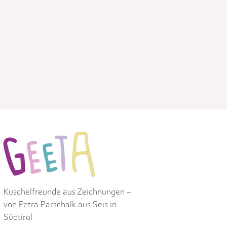
nnen ihre Sorgen
 und dem Plüschtier
s zu Erleichterung
 Zettel aus dem
und geeignete
 Auch Erwachsene
dung eines
ormulieren und sich
t aus zertifizierter
 Maiswatte. Mit viel
llt.
Kuschelfreunde aus Zeichnungen –
von Petra Parschalk aus Seis in
Südtirol