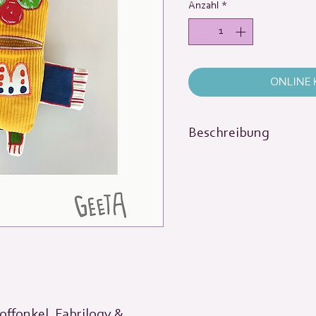
Anzahl
*
ONLINE
Beschreibung
Dein Kind liebt es, fanta
oder abstrakte Charakter
großartig, denn daraus k
einzigartigen Kummerfre
Bitte beachte, dass der 
wird und nur gerade ein
Ein Kummerfresser ist ein
Kindern und Erwachsenen 
offonkel, Fabrilogy &
Situationen zu bewältig