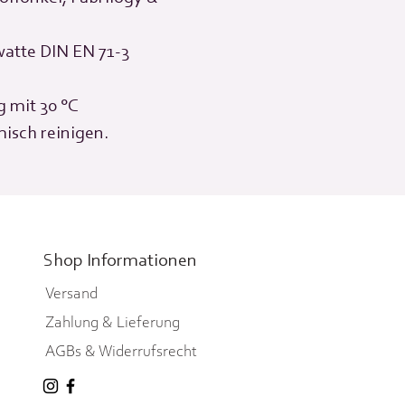
auszudrücken. Kinder kö
aufschreiben oder malen
watte DIN EN 71-3
zum "Fressen" geben, wa
führt. Eltern können die
 mit 30 °C
Kummerfresser nehmen 
misch reinigen.
Lösungsansätze finden.
können durch die Verwen
Kummerfressers Ängste f
davon befreien.
Der Kummerfresser besteh
Shop Informationen
Biobaumwolle gefüllt mit
Liebe in Südtirol hergeste
Versand
Länge ca 30 cm
Zahlung & Lieferung
AGBs & Widerrufsrecht