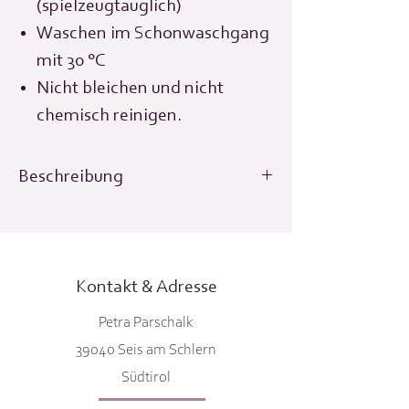
(spielzeugtauglich)
Waschen im Schonwaschgang
mit 30 °C
Nicht bleichen und nicht
chemisch reinigen.
Beschreibung
Kuscheltier - Kuschelfreund -
zertifizierte Biostoffe - Südtirol
Kontakt & Adresse
Kuscheltier Rudi Biobaumwolle gefüllt
mit Maiswatte. Mit viel Liebe in
Petra Parschalk
Südtirol hergestellt.
39040 Seis am Schlern
Länge 38 cm
Südtirol