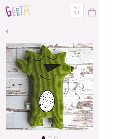
ME
NU