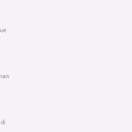
que
mais
 di